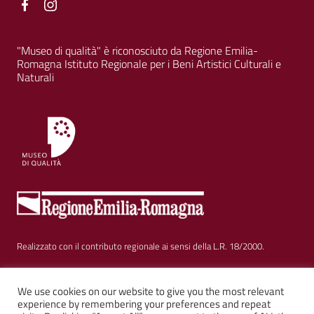
Facebook
Facebook
"Museo di qualità" è riconosciuto da Regione Emilia-
Romagna Istituto Regionale per i Beni Artistici Culturali e
Naturali
Realizzato con il contributo regionale ai sensi della L.R. 18/2000.
Sezione Link Utili
Privacy
|
Cookie policy
|
Note legali
|
Contatti
|
We use cookies on our website to give you the most relevant
experience by remembering your preferences and repeat