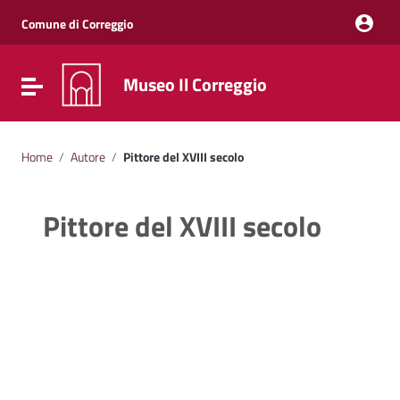
Vai ai contenuti
Vai al menu di navigazione
Comune di Correggio
Vai al footer
Museo Il Correggio
Attiva / disattiva la navigazione
Home
/
Autore
/
Pittore del XVIII secolo
Pittore del XVIII secolo