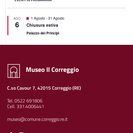
Featured
1 Agosto
-
31 Agosto
AGO
6
Chiusura estiva
Palazzo dei Principi
Museo Il Correggio
C.so Cavour 7, 42015 Correggio (RE)
Tel. 0522 691806
Cell. 331.4006441
museo@comune.correggio.re.it