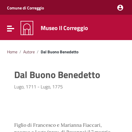
Vai ai contenuti
Vai al menu di navigazione
Comune di Correggio
Vai al footer
Museo Il Correggio
Attiva / disattiva la navigazione
Home
/
Autore
/
Dal Buono Benedetto
Dal Buono Benedetto
Lugo, 1711 - Lugo, 1775
Figlio di Francesco e Marianna Fiaccari,