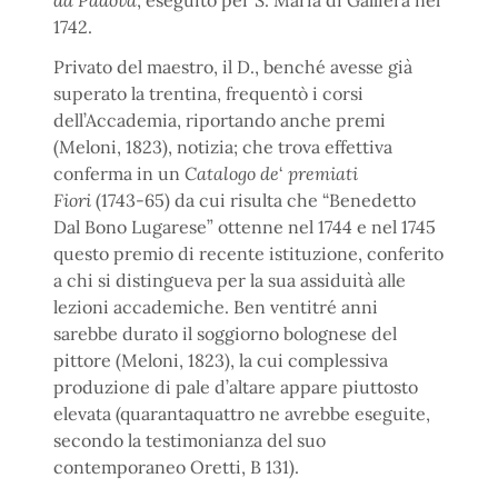
da Padova
, eseguito per S. Maria di Galliera nel
1742.
Privato del maestro, il D., benché avesse già
superato la trentina, frequentò i corsi
dell’Accademia, riportando anche premi
(Meloni, 1823), notizia; che trova effettiva
conferma in un
Catalogo de
‘
premiati
Fiori
(1743-65) da cui risulta che “Benedetto
Dal Bono Lugarese” ottenne nel 1744 e nel 1745
questo premio di recente istituzione, conferito
a chi si distingueva per la sua assiduità alle
lezioni accademiche. Ben ventitré anni
sarebbe durato il soggiorno bolognese del
pittore (Meloni, 1823), la cui complessiva
produzione di pale d’altare appare piuttosto
elevata (quarantaquattro ne avrebbe eseguite,
secondo la testimonianza del suo
contemporaneo Oretti, B 131).