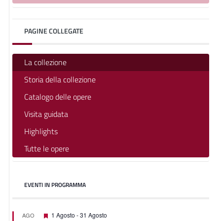
PAGINE COLLEGATE
La collezione
Storia della collezione
Catalogo delle opere
Visita guidata
Highlights
Tutte le opere
EVENTI IN PROGRAMMA
Segnalati
1 Agosto
-
31 Agosto
AGO