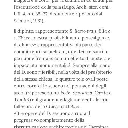
maggiore e col D. per la somma di 40 scudi per
l’esecuzione della pala (Lugo, Arch. stor. com.,
I-B-4, nn. 35-37; documento riportato dal
Sabatini, 1961).
Il dipinto, rappresentante
S
.
Ilario tra s
.
Elia e
s
.
Eliseo
, mostra, probabilmente per esigenze
di chiarezza rappresentativa da parte dei
committenti carmelitani, due dei tre santi in
posizione frontale, con un effetto di austera e
impacciata monumentalità. Sempre alla mano
del D. sono riferibili, nella volta del presbiterio
della stessa chiesa, le quattro tele ovali poste
entro cornici in stucco nel pennacchi degli
archi (rappresentanti
Fede, Speranza, Carità e
Umiltà
) e il grande medaglione centrale con
l’allegoria della
Chiesa cattolica
.
Altre opere del D. seguono a ruota il
progressivo completamento della
ristrutturazione architettonica del Carmine: