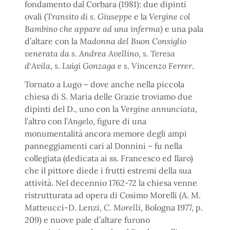
fondamento dal Corbara (1981): due dipinti
ovali (
Transito di s
.
Giuseppe
e la
Vergine col
Bambino che appare ad una inferma
) e una pala
d’altare con la
Madonna del Buon Consiglio
venerata da s
.
Andrea Avellino
,
s
.
Teresa
d
‘
Avila
,
s
.
Luigi Gonzaga e s
.
Vincenzo Ferrer
.
Tornato a Lugo – dove anche nella piccola
chiesa di S. Maria delle Grazie troviamo due
dipinti del D., uno con la
Vergine annunciata
,
l’altro con l’
Angelo
, figure di una
monumentalità ancora memore degli ampi
panneggiamenti cari al Donnini – fu nella
collegiata (dedicata ai ss. Francesco ed Ilaro)
che il pittore diede i frutti estremi della sua
attività. Nel decennio 1762-72 la chiesa venne
ristrutturata ad opera di Cosimo Morelli (A. M.
Matteucci-D. Lenzi,
C
.
Morelli
, Bologna 1977, p.
209) e nuove pale d’altare furono