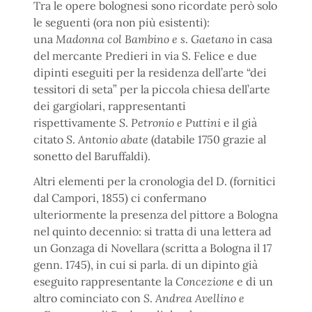
Tra le opere bolognesi sono ricordate però solo
le seguenti (ora non più esistenti):
una
Madonna col Bambino e s
.
Gaetano
in casa
del mercante Predieri in via S. Felice e due
dipinti eseguiti per la residenza dell’arte “dei
tessitori di seta” per la piccola chiesa dell’arte
dei gargiolari, rappresentanti
rispettivamente
S
.
Petronio e Puttini
e il già
citato
S
.
Antonio abate
(databile 1750 grazie al
sonetto del Baruffaldi).
Altri elementi per la cronologia del D. (fornitici
dal Campori, 1855) ci confermano
ulteriormente la presenza del pittore a Bologna
nel quinto decennio: si tratta di una lettera ad
un Gonzaga di Novellara (scritta a Bologna il 17
genn. 1745), in cui si parla. di un dipinto già
eseguito rappresentante la
Concezione
e di un
altro cominciato con
S
.
Andrea Avellino e