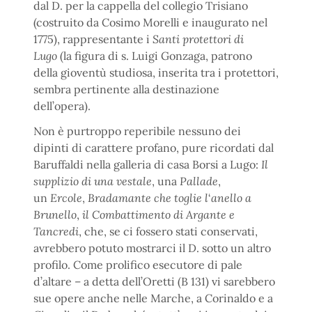
dal D. per la cappella del collegio Trisiano
(costruito da Cosimo Morelli e inaugurato nel
1775), rappresentante i
Santi
protettori di
Lugo
(la figura di s. Luigi Gonzaga, patrono
della gioventù studiosa, inserita tra i protettori,
sembra pertinente alla destinazione
dell’opera).
Non è purtroppo reperibile nessuno dei
dipinti di carattere profano, pure ricordati dal
Baruffaldi nella galleria di casa Borsi a Lugo:
Il
supplizio di una vestale
, una
Pallade
,
un
Ercole
,
Bradamante che toglie l
‘
anello a
Brunello
,
il Combattimento di Argante e
Tancredi
, che, se ci fossero stati conservati,
avrebbero potuto mostrarci il D. sotto un altro
profilo. Come prolifico esecutore di pale
d’altare – a detta dell’Oretti (B 131) vi sarebbero
sue opere anche nelle Marche, a Corinaldo e a