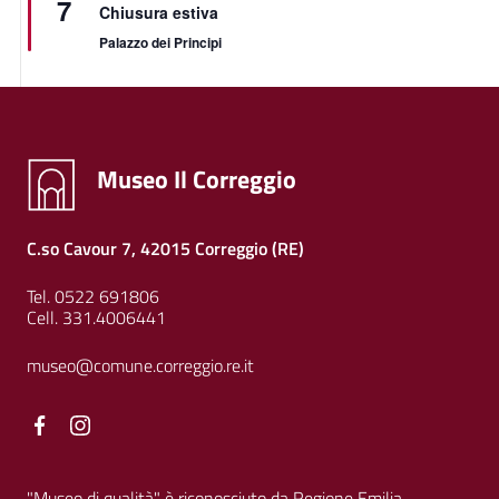
7
Chiusura estiva
Palazzo dei Principi
Museo Il Correggio
C.so Cavour 7, 42015 Correggio (RE)
Tel. 0522 691806
Cell. 331.4006441
museo@comune.correggio.re.it
Facebook
Facebook
"Museo di qualità" è riconosciuto da Regione Emilia-