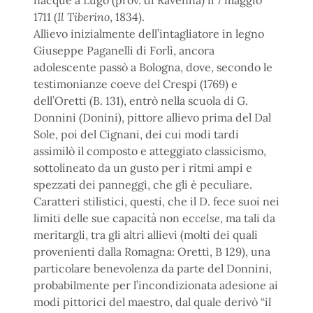
nacque a Lugo (prov. di Ravenna) il 7 maggio
1711 (
Il Tiberino
, 1834).
Allievo inizialmente dell’intagliatore in legno
Giuseppe Paganelli di Forlì, ancora
adolescente passò a Bologna, dove, secondo le
testimonianze coeve del Crespi (1769) e
dell’Oretti (B. 131), entrò nella scuola di G.
Donnini (Donini), pittore allievo prima del Dal
Sole, poi del Cignani, dei cui modi tardi
assimilò il composto e atteggiato classicismo,
sottolineato da un gusto per i ritmi ampi e
spezzati dei panneggi, che gli è peculiare.
Caratteri stilistici, questi, che il D. fece suoi nei
limiti delle sue capacità non ec
celse
, ma tali da
meritargli, tra gli altri allievi (molti dei quali
provenienti dalla Romagna: Oretti, B 129), una
particolare benevolenza da parte del Donnini,
probabilmente per l’incondizionata adesione ai
modi pittorici del maestro, dal quale derivò “il