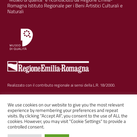
Romagna Istituto Regionale per i Beni Artistici Culturali e
Naturali
Realizzato con il contributo regionale ai sensi della L.R. 18/2000.
Sezione Link Utili
Privacy
|
Cookie policy
|
Note legali
|
Contatti
|
We use cookies on our website to give you the most relevant
experience by remembering your preferences and repeat
visits. By clicking “Accept All”, you consent to the use of ALL the
Web solution:
Kalimera.it
su tema AGID by
Italia WP
cookies. However, you may visit "Cookie Settings" to provide a
controlled consent.