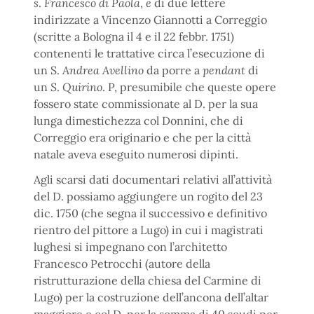
s
.
Francesco di Paola
,
e
di due lettere
indirizzate a Vincenzo Giannotti a Correggio
(scritte a Bologna il 4 e il 22 febbr. 1751)
contenenti le trattative circa l’esecuzione di
un S.
Andrea Avellino
da porre a
pendant
di
un
S
.
Quirino
. P, presumibile che queste opere
fossero state commissionate al D. per la sua
lunga dimestichezza col Donnini, che di
Correggio era originario e che per la città
natale aveva eseguito numerosi dipinti.
Agli scarsi dati documentari relativi all’attività
del D. possiamo aggiungere un rogito del 23
dic. 1750 (che segna il successivo e definitivo
rientro del pittore a Lugo) in cui i magistrati
lughesi si impegnano con l’architetto
Francesco Petrocchi (autore della
ristrutturazione della chiesa del Carmine di
Lugo) per la costruzione dell’ancona dell’altar