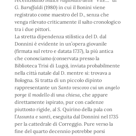
recentissimo
Indice ragionato delle
“
Vite
…”
di
G
.
Baruffaldi
(1980) in cui il Bonini viene
registrato come maestro del D., senza che
venga rilevato criticamente il salto cronologico
tra i due pittori.
La stretta dipendenza stilistica del D. dal
Donnini è evidente in un’opera giovanile
(firmata sul retro e datata 1737), la più antica
che conosciamo (conservata presso la
Biblioteca Trisi di Lugo), inviata probabilmente
nella città natale dal D. mentre si: trovava a
Bologna. Si tratta di un piccolo dipinto
rappresentante un
Santo vescovo cui un angelo
porge il modello di una chiesa
, che appare
direttamente ispirato, pur con cadenze
piuttosto rigide, al
S
. Quirino della pala con
l’
Assunta e santi
, eseguita dal Donnini nel 1735
per la cattedrale di Correggio. Pure verso la
fine del quarto decennio potrebbe porsi