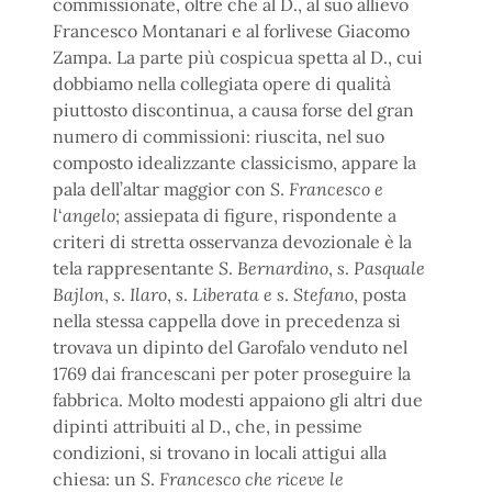
commissionate, oltre che al D., al suo allievo
Francesco Montanari e al forlivese Giacomo
Zampa. La parte più cospicua spetta al D., cui
dobbiamo nella collegiata opere di qualità
piuttosto discontinua, a causa forse del gran
numero di commissioni: riuscita, nel suo
composto idealizzante classicismo, appare la
pala dell’altar maggior con
S
.
Francesco e
l
‘
angelo
; assiepata di figure, rispondente a
criteri di stretta osservanza devozionale è la
tela rappresentante
S
.
Bernardino
,
s
.
Pasquale
Bajlon
,
s
.
Ilaro
,
s
.
Liberata e s
.
Stefano
, posta
nella stessa cappella dove in precedenza si
trovava un dipinto del Garofalo venduto nel
1769 dai francescani per poter proseguire la
fabbrica. Molto modesti appaiono gli altri due
dipinti attribuiti al D., che, in pessime
condizioni, si trovano in locali attigui alla
chiesa: un
S
.
Francesco che riceve le