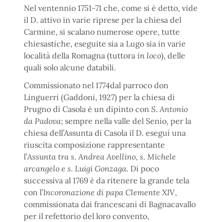
Nel ventennio 1751-71 che, come si è detto, vide
il D. attivo in varie riprese per la chiesa del
Carmine, si scalano numerose opere, tutte
chiesastiche, eseguite sia a Lugo sia in varie
località della Romagna (tuttora
in loco
), delle
quali solo alcune databili.
Commissionato nel 1774dal parroco don
Linguerri (Gaddoni, 1927) per la chiesa di
Prugno di Casola è un dipinto con
S
.
Antonio
da Padova
; sempre nella valle del Senio, per la
chiesa dell’Assunta di Casola il D. eseguì una
riuscita composizione rappresentante
l’
Assunta tra s
.
Andrea Avellino
,
s
.
Michele
arcangelo e s
.
Luigi Gonzaga
. Di poco
successiva al 1769
è
da ritenere la grande tela
con l’
Incoronazione di papa Clemente XIV
,
commissionata dai francescani di Bagnacavallo
per il refettorio del loro convento,