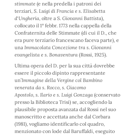
stimmate
(e nella predella i patroni dei
terziari,
S
.
Luigi di Francia e s
.
Elisabetta
d
‘
Ungheria
, oltre a S.
Giovanni Battista
),
collocato il 1° febbr. 1773 nella cappella della
Confraternita delle Stimmate (di cui il D., che
era pure terziario francescano faceva parte), e
una
Immacolata Concezione tra s
.
Giovanni
evangelista e s
.
Bonaventura
(Rossi, 1925).
Ultima opera del D. per la sua città dovrebbe
essere il piccolo dipinto rappresentante
un’
Immagine della Vergine col Bambino
venerata da s
.
Rocco
,
s
.
Giacomo
Apostolo
,
s
.
Ilario e s
.
Luigi Gonzaga
(conservato
presso la Biblioteca Trisi) se, accogliendo la
plausibile proposta avanzata dal Rossi nel suo
manoscritto e accettata anche dal Corbara
(1981), vogliamo identificarlo col quadro,
menzionato con lode dal Baruffaldi, eseguito