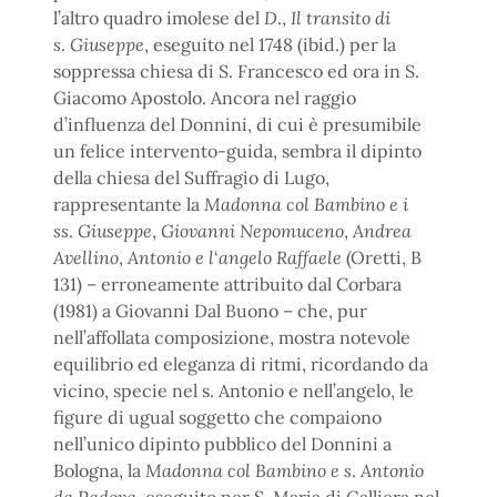
l’altro quadro imolese del
D
.,
Il transito di
s
.
Giuseppe
, eseguito nel 1748 (ibid.) per la
soppressa chiesa di S. Francesco ed ora in S.
Giacomo Apostolo. Ancora nel raggio
d’influenza del Donnini, di cui è presumibile
un felice intervento-guida, sembra il dipinto
della chiesa del Suffragio di Lugo,
rappresentante la
Madonna col Bambino e i
ss
.
Giuseppe
,
Giovanni Nepomuceno
,
Andrea
Avellino
,
Antonio e l
‘
angelo Raffaele
(Oretti, B
131) – erroneamente attribuito dal Corbara
(1981) a Giovanni Dal Buono – che, pur
nell’affollata composizione, mostra notevole
equilibrio ed eleganza di ritmi, ricordando da
vicino, specie nel s. Antonio e nell’angelo, le
figure di ugual soggetto che compaiono
nell’unico dipinto pubblico del Donnini a
Bologna, la
Madonna col Bambino e s
.
Antonio