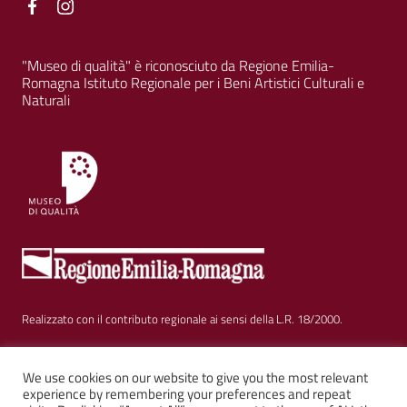
Facebook
Facebook
"Museo di qualità" è riconosciuto da Regione Emilia-
Romagna Istituto Regionale per i Beni Artistici Culturali e
Naturali
Realizzato con il contributo regionale ai sensi della L.R. 18/2000.
Sezione Link Utili
Privacy
|
Cookie policy
|
Note legali
|
Contatti
|
We use cookies on our website to give you the most relevant
experience by remembering your preferences and repeat