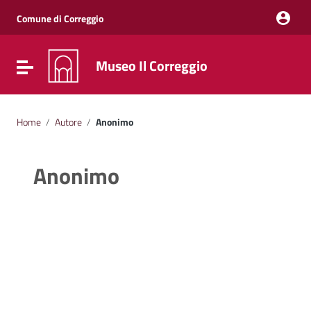
Vai ai contenuti
Vai al menu di navigazione
Comune di Correggio
Vai al footer
Museo Il Correggio
Attiva / disattiva la navigazione
Home
/
Autore
/
Anonimo
Anonimo