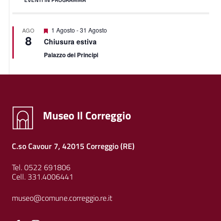
Segnalati
1 Agosto
-
31 Agosto
AGO
8
Chiusura estiva
Palazzo dei Principi
Museo Il Correggio
C.so Cavour 7, 42015 Correggio (RE)
Tel. 0522 691806
Cell. 331.4006441
museo@comune.correggio.re.it