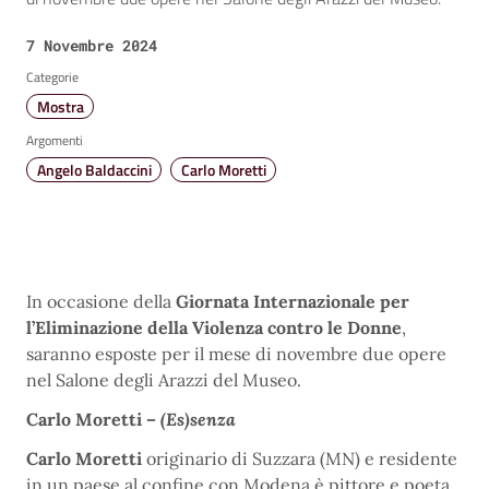
Data:
7 Novembre 2024
Categorie
Mostra
Argomenti
Angelo Baldaccini
Carlo Moretti
In occasione della
Giornata Internazionale per
l’Eliminazione della Violenza contro le Donne
,
saranno esposte per il mese di novembre due opere
nel Salone degli Arazzi del Museo.
Carlo Moretti –
(Es)senza
Carlo Moretti
originario di Suzzara (MN) e residente
in un paese al confine con Modena è pittore e poeta