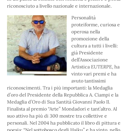
riconosciuto a livello nazionale e internazionale.
Personalità
proteiforme, curiosa e
operosa nella
promozione della
cultura a tutti i livelli:
già Presidente
dell’Associazione
Artistica
EUTERPE
, ha
vinto vari premi e ha
avuto tantissimi
riconoscimenti. Tra i più importanti: la Medaglia
d’oro del Presidente della Repubblica A. Ciampi e la
Medaglia d’Oro di Sua Santità Giovanni Paolo II.
Finalista al premio “Arte” Mondadori e tant’altro. Al
suo attivo ha più di 300 mostre tra collettive e
personali. Nel 2004 ha pubblicato il libro di pittura e
poesia: “Nel sottobosco degli Haiku” e ha vinto, nello