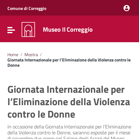
Vai ai contenuti
Vai al menu di navigazione
Comune di Correggio
Vai al footer
Museo Il Correggio
Attiva / disattiva la navigazione
Home
/
Mostra
/
Giornata Internazionale per l’Eliminazione della Violenza contro le
Donne
Giornata Internazionale per
l’Eliminazione della Violenza
contro le Donne
In occasione della Giornata Internazionale per l’Eliminazione
della Violenza contro le Donne, saranno esposte per il mese
di novembre due opere nel Salone degli Arazzi del Museo.