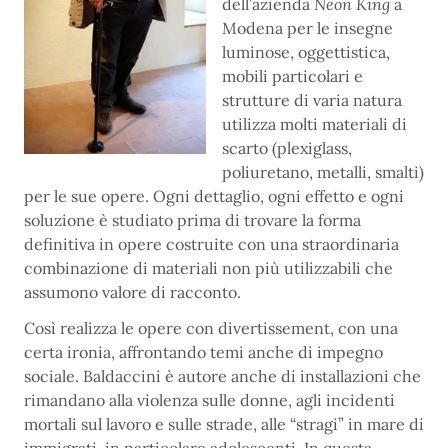
dell’azienda
Neon King
a
Modena per le insegne
luminose, oggettistica,
mobili particolari e
strutture di varia natura
utilizza molti materiali di
scarto (plexiglass,
poliuretano, metalli, smalti)
per le sue opere. Ogni dettaglio, ogni effetto e ogni
soluzione è studiato prima di trovare la forma
definitiva in opere costruite con una straordinaria
combinazione di materiali non più utilizzabili che
assumono valore di racconto.
Così realizza le opere con divertissement, con una
certa ironia, affrontando temi anche di impegno
sociale. Baldaccini è autore anche di installazioni che
rimandano alla violenza sulle donne, agli incidenti
mortali sul lavoro e sulle strade, alle “stragi” in mare di
immigrati, in particolare adolescenti. In questa