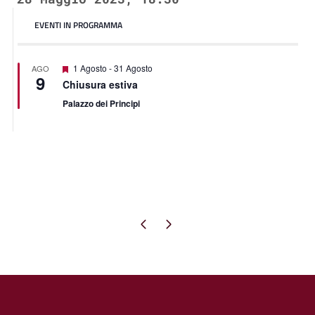
EVENTI IN PROGRAMMA
Segnalati
1 Agosto
-
31 Agosto
AGO
9
Chiusura estiva
Palazzo dei Principi
Pagina precedente
Pagina successiva