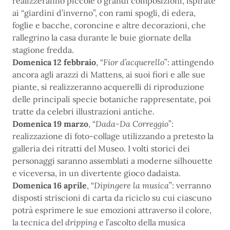
realizzeranno piccole o grandi composizioni, ispirate
ai “giardini d’inverno”, con rami spogli, di edera,
foglie e bacche, coroncine e altre decorazioni, che
rallegrino la casa durante le buie giornate della
stagione fredda.
Domenica 12 febbraio
, “
Fior d’acquerello
”: attingendo
ancora agli arazzi di Mattens, ai suoi fiori e alle sue
piante, si realizzeranno acquerelli di riproduzione
delle principali specie botaniche rappresentate, poi
tratte da celebri illustrazioni antiche.
Domenica 19 marzo
, “
Dada-Da Correggio
”:
realizzazione di foto-collage utilizzando a pretesto la
galleria dei ritratti del Museo. I volti storici dei
personaggi saranno assemblati a moderne silhouette
e viceversa, in un divertente gioco dadaista.
Domenica 16 aprile
, “
Dipingere la musica
”: verranno
disposti striscioni di carta da riciclo su cui ciascuno
potrà esprimere le sue emozioni attraverso il colore,
la tecnica del
dripping
e l’ascolto della musica