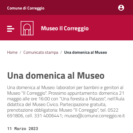
Vai ai contenuti
Vai al menu di navigazione
Comune di Correggio
Vai al footer
Museo Il Correggio
Attiva / disattiva la navigazione
Home
/
Comunicato stampa
/
Una domenica al Museo
Una domenica al Museo
Una domenica al Museo: laboratori per bambini e genitori al
Museo "Il Correggio". Prossimo appuntamento: domenica 21
maggio alle ore 16:00 con "Una foresta a Palazzo", nell'Aula
didattica del Museo Civico. Partecipazione gratuita,
prenotazione obbligatoria: Museo "Il Correggio", tel. 0522
691806, cell. 331 4006441; museo@comune.correggio.re.it
Data:
11 Marzo 2023