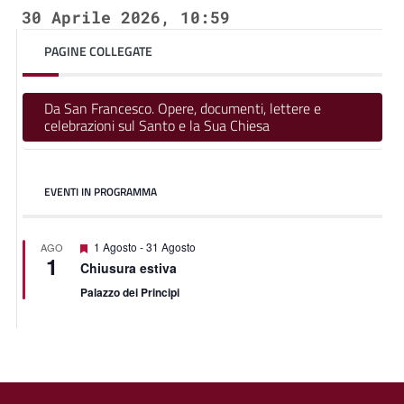
30 Aprile 2026, 10:59
PAGINE COLLEGATE
Da San Francesco. Opere, documenti, lettere e
celebrazioni sul Santo e la Sua Chiesa
EVENTI IN PROGRAMMA
Featured
1 Agosto
-
31 Agosto
AGO
1
Chiusura estiva
Palazzo dei Principi