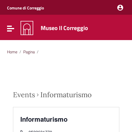
Vai ai contenuti
Vai al menu di navigazione
Comune di Correggio
Vai al footer
Museo Il Correggio
Attiva / disattiva la navigazione
Home
/
Pagina
/
Events
Informaturismo
Informaturismo