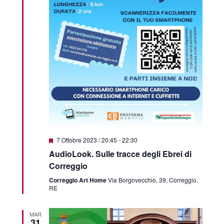
Featured
7 Ottobre 2023 / 20:45
-
22:30
AudioLook. Sulle tracce degli Ebrei di
Correggio
Correggio Art Home
Via Borgovecchio, 39, Correggio,
RE
MAR
31