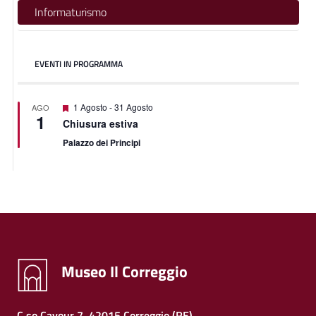
Informaturismo
EVENTI IN PROGRAMMA
Featured
1 Agosto
-
31 Agosto
AGO
1
Chiusura estiva
Palazzo dei Principi
Museo Il Correggio
C.so Cavour 7, 42015 Correggio (RE)