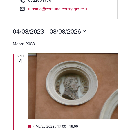
0522631770
turismo@comune.correggio.re.it
04/03/2023
 - 
08/08/2026
Select
date.
Marzo 2023
SAB
4
Featured
4 Marzo 2023 / 17:00
-
19:00