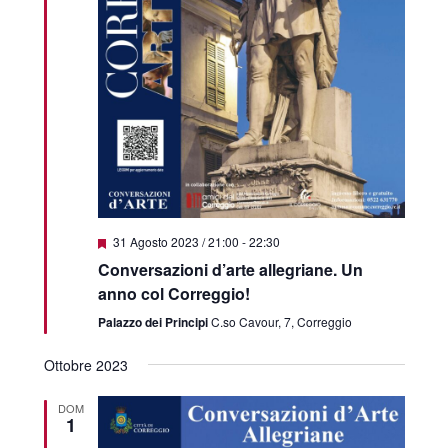
Featured
31 Agosto 2023 / 21:00
-
22:30
Conversazioni d’arte allegriane. Un
anno col Correggio!
Palazzo dei Principi
C.so Cavour, 7, Correggio
Ottobre 2023
DOM
1