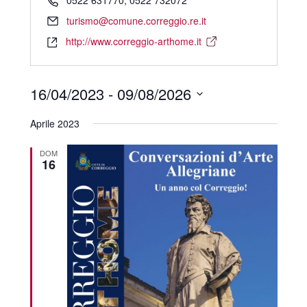
0522 631770; 0522 732072
turismo@comune.correggio.re.it
http://www.correggio-arthome.it
16/04/2023
 - 
09/08/2026
Select
date.
Aprile 2023
DOM
16