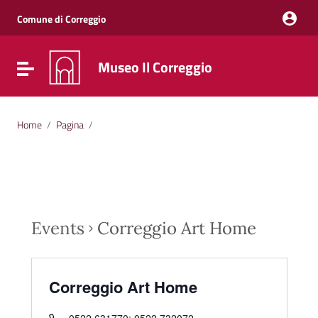
Vai ai contenuti
Vai al menu di navigazione
Comune di Correggio
Vai al footer
Museo Il Correggio
Attiva / disattiva la navigazione
Home
/
Pagina
/
Events
Correggio Art Home
Correggio Art Home