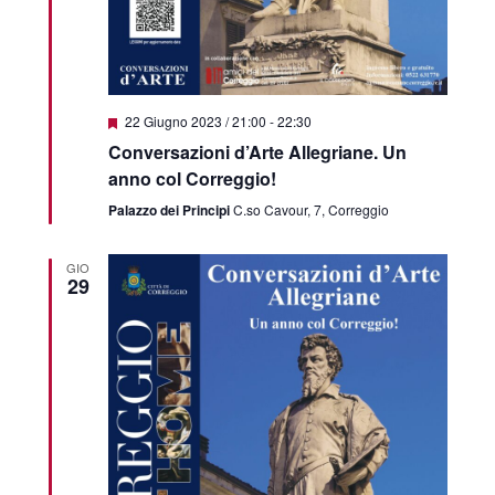
Featured
22 Giugno 2023 / 21:00
-
22:30
Conversazioni d’Arte Allegriane. Un
anno col Correggio!
Palazzo dei Principi
C.so Cavour, 7, Correggio
GIO
29