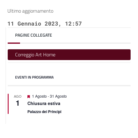
Ultimo aggiornamento
11 Gennaio 2023, 12:57
PAGINE COLLEGATE
Correggio Art Home
EVENTI IN PROGRAMMA
Featured
1 Agosto
-
31 Agosto
AGO
1
Chiusura estiva
Palazzo dei Principi