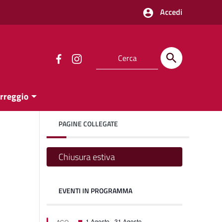
Accedi
orreggio
PAGINE COLLEGATE
Chiusura estiva
EVENTI IN PROGRAMMA
one
one
Segnalati
1 Agosto
-
31 Agosto
AGO