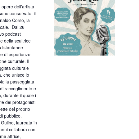
 opere dell’artista
sono conservate: il
inaldo Corso, la
locale. Dal 26
ovo podcast
e della scultrice
o Istantanee
ne di esperienze
ne culturale. Il
giata culturale
à, che unisce lo
ok; la passeggiata
di raccoglimento e
 durante il quale i
rie dei protagonisti
iette del proprio
di pubblico.
 Gulino, laureata in
anni collabora con
me attrice,