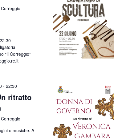
 Correggio
 22:30
ligatoria
o “Il Correggio”
gio.re.it
0
-
22:30
 ritratto
a
 Correggio
gini e musiche. A