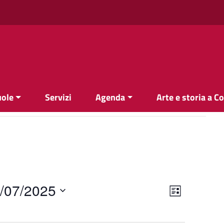
uole
Servizi
Agenda
Arte e storia a C
Viste
Evento
/07/2025
Elenco
Viste
Navigazi
Navigazi