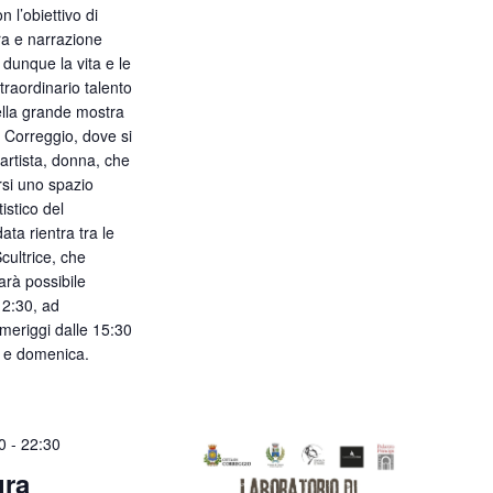
 l’obiettivo di
ura e narrazione
 dunque la vita e le
traordinario talento
ella grande mostra
 Correggio, dove si
’artista, donna, che
arsi uno spazio
istico del
ta rientra tra le
cultrice, che
sarà possibile
 12:30, ad
omeriggi dalle 15:30
o e domenica.
0
-
22:30
ura