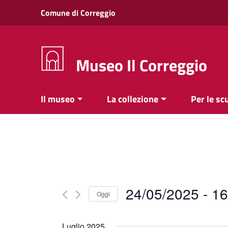
Vai ai contenuti
Comune di Correggio
Vai al menu di navigazione
Vai al footer
Museo Il Correggio
Il museo
La collezione
Per le sc
24/05/2025
 - 
16
Oggi
Seleziona
la
Luglio 2025