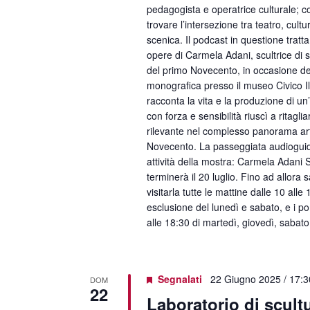
pedagogista e operatrice culturale; con
trovare l’intersezione tra teatro, cult
scenica. Il podcast in questione tratta
opere di Carmela Adani, scultrice di s
del primo Novecento, in occasione d
monografica presso il museo Civico Il
racconta la vita e la produzione di un
con forza e sensibilità riuscì a ritagli
rilevante nel complesso panorama art
Novecento. La passeggiata audioguida
attività della mostra: Carmela Adani S
terminerà il 20 luglio. Fino ad allora 
visitarla tutte le mattine dalle 10 alle
esclusione del lunedì e sabato, e i p
alle 18:30 di martedì, giovedì, sabat
Segnalati
22 Giugno 2025 / 17:3
DOM
22
Laboratorio di scult