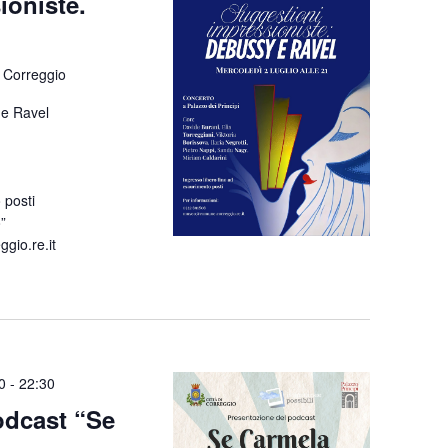
ioniste.
 Correggio
 e Ravel
 posti
”
io.re.it
0
-
22:30
odcast “Se