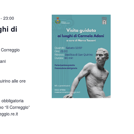
-
23:00
ghi di
 Correggio
dani
uirino alle ore
 obbligatoria
o “Il Correggio”
gio.re.it