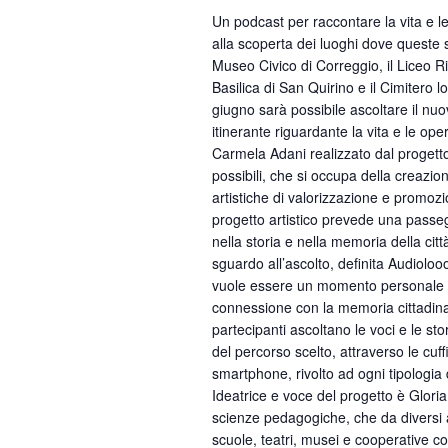
Un podcast per raccontare la vita e le
alla scoperta dei luoghi dove queste 
Museo Civico di Correggio, il Liceo R
Basilica di San Quirino e il Cimitero 
giugno sarà possibile ascoltare il nu
itinerante riguardante la vita e le oper
Carmela Adani realizzato dal progett
possibili, che si occupa della creazio
artistiche di valorizzazione e promozio
progetto artistico prevede una passeg
nella storia e nella memoria della citt
sguardo all’ascolto, definita Audioloo
vuole essere un momento personale 
connessione con la memoria cittadina,
partecipanti ascoltano le voci e le sto
del percorso scelto, attraverso le cuff
smartphone, rivolto ad ogni tipologia 
Ideatrice e voce del progetto è Gloria
scienze pedagogiche, che da diversi 
scuole, teatri, musei e cooperative co