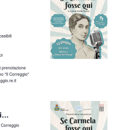
ssibili
pi
i prenotazione
o "Il Correggio"
io.re.it
ui…
 Correggio