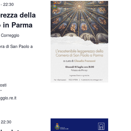
-
22:30
rezza della
 in Parma
 Correggio
era di San Paolo a
osti
”
io.re.it
-
22:30