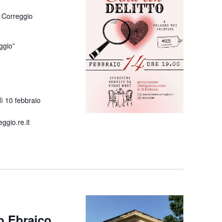
 Correggio
ggio”
ì 10 febbraio
gio.re.it
o Ebraico