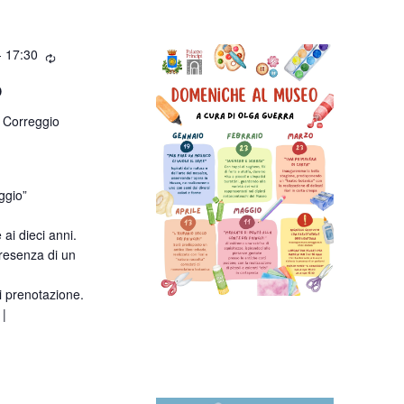
-
17:30
o
 Correggio
ggio”
 ai dieci anni.
 presenza di un
i prenotazione.
 |