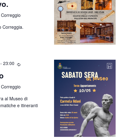
vo.
 Correggio
o Correggia.
-
23:00
o
 Correggio
ura al Museo di
ematiche e itineranti