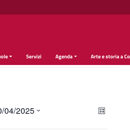
uole
Servizi
Agenda
Arte e storia a C
Views
Event
0/04/2025
List
Views
Navigati
Navigati