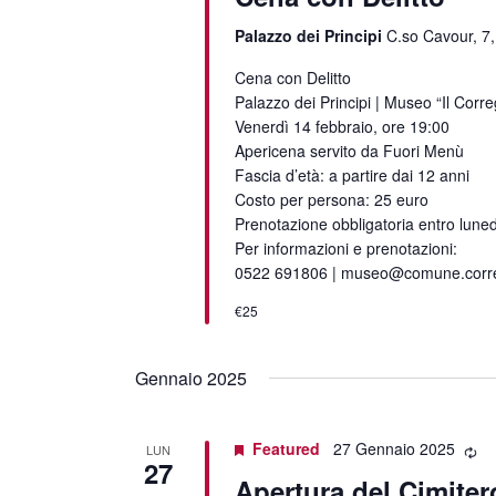
Palazzo dei Principi
C.so Cavour, 7,
Cena con Delitto
Palazzo dei Principi | Museo “Il Corre
Venerdì 14 febbraio, ore 19:00
Apericena servito da Fuori Menù
Fascia d’età: a partire dai 12 anni
Costo per persona: 25 euro
Prenotazione obbligatoria entro luned
Per informazioni e prenotazioni:
0522 691806 | museo@comune.correg
€25
Gennaio 2025
Featured
27 Gennaio 2025
LUN
27
Apertura del Cimiter