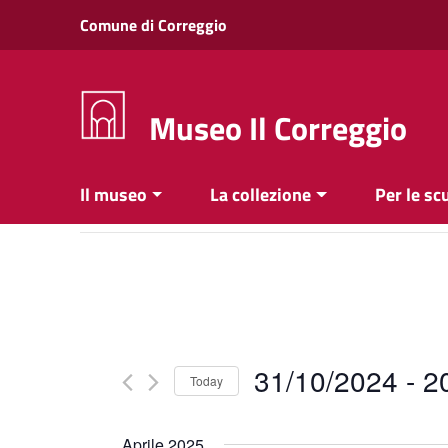
Vai ai contenuti
Comune di Correggio
Vai al menu di navigazione
Vai al footer
Museo Il Correggio
Il museo
La collezione
Per le sc
31/10/2024
 - 
2
Today
Select
date.
Aprile 2025