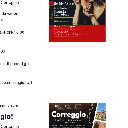
 Correggio
a Salvadori
ive
lle ore 16:00
:30
.
coledì pomeriggio
e.correggio.re.it
0:00
-
17:00
gio!
 Correggio