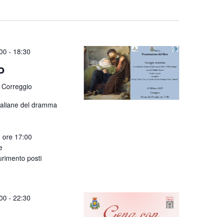
:00
-
18:30
o
 Correggio
taliane del dramma
 ore 17:00
e
urimento posti
:00
-
22:30