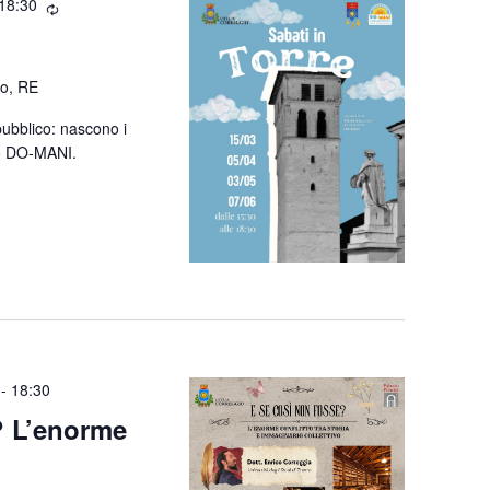
18:30
io, RE
pubblico: nascono i
rio DO-MANI.
-
18:30
? L’enorme