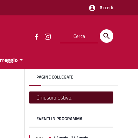
Accedi
orreggio
PAGINE COLLEGATE
Chiusura estiva
EVENTI IN PROGRAMMA
on
on
Featured
1 Agosto
-
31 Agosto
AGO