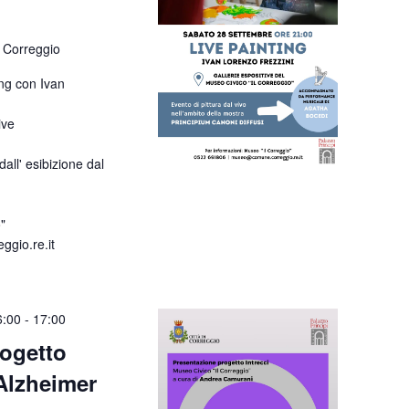
 Correggio
ing con Ivan
ive
ll' esibizione dal
"
gio.re.it
6:00
-
17:00
rogetto
Alzheimer