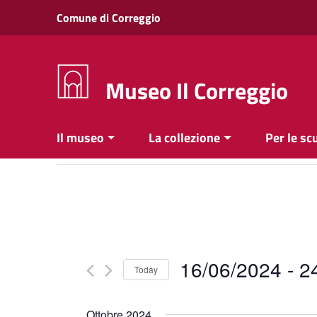
Vai ai contenuti
Comune di Correggio
Vai al menu di navigazione
Vai al footer
Museo Il Correggio
Il museo
La collezione
Per le sc
16/06/2024
 - 
2
Today
Select
date.
Ottobre 2024