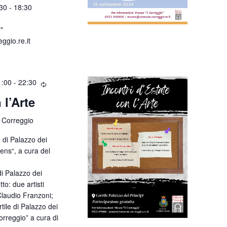
:30 - 18:30
"
gio.re.it
1:00
-
22:30
 l’Arte
 Correggio
e di Palazzo dei
ens“, a cura del
 di Palazzo dei
to: due artisti
 Claudio Franzoni;
tile di Palazzo dei
Correggio” a cura di