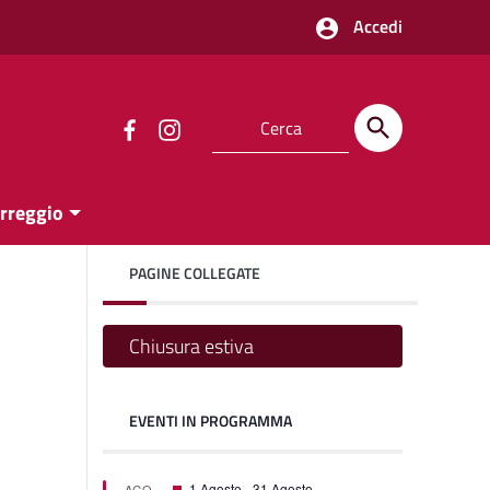
Accedi
orreggio
PAGINE COLLEGATE
Chiusura estiva
EVENTI IN PROGRAMMA
on
on
Featured
1 Agosto
-
31 Agosto
AGO