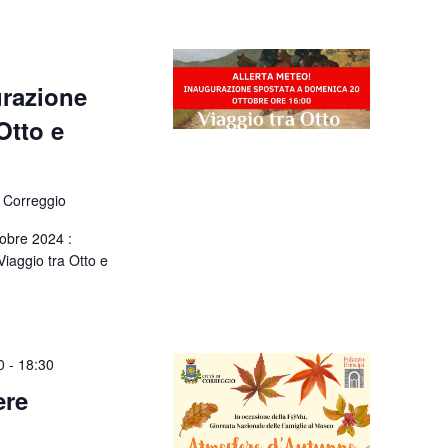
razione
Otto e
 Correggio
tobre 2024 :
iaggio tra Otto e
0
-
18:30
ere