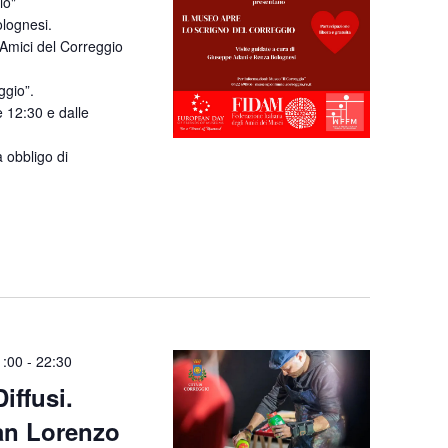
io"
lognesi.
“Amici del Correggio
ggio”.
 12:30 e dalle
 obbligo di
1:00
-
22:30
iffusi.
van Lorenzo