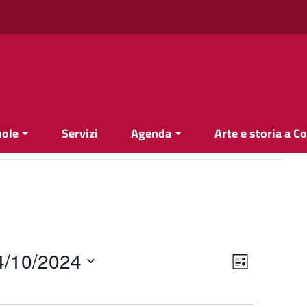
uole
Servizi
Agenda
Arte e storia a C
Views
Event
4/10/2024
List
Views
Navigati
Navigati