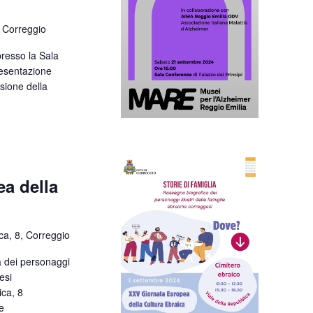
 Correggio
resso la Sala
resentazione
sione della
a della
ca, 8, Correggio
ca dei personaggi
esi
ica, 8
e