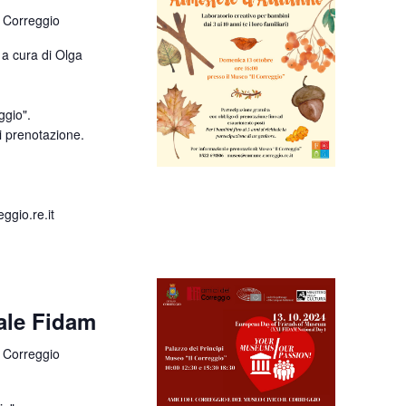
 Correggio
a cura di Olga
ggio".
i prenotazione.
gio.re.it
ale Fidam
 Correggio