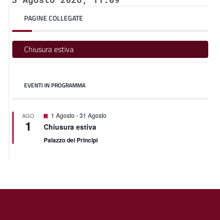
PAGINE COLLEGATE
Chiusura estiva
EVENTI IN PROGRAMMA
Featured
1 Agosto
-
31 Agosto
AGO
1
Chiusura estiva
Palazzo dei Principi