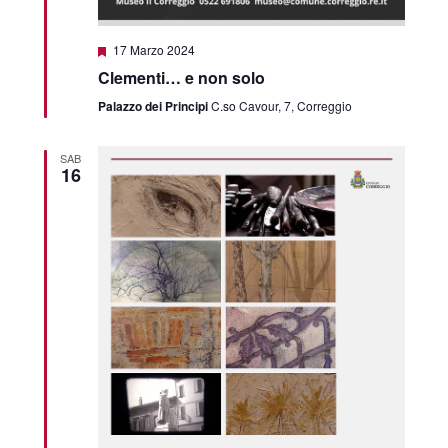
Featured
17 Marzo 2024
Clementi… e non solo
Palazzo dei Principi
C.so Cavour, 7, Correggio
SAB
16