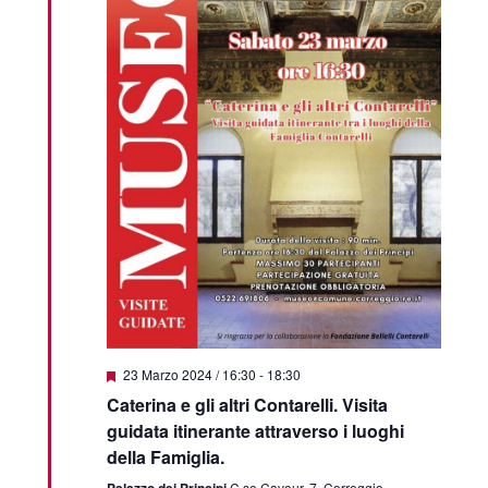
Featured
23 Marzo 2024 / 16:30
-
18:30
Caterina e gli altri Contarelli. Visita
guidata itinerante attraverso i luoghi
della Famiglia.
Palazzo dei Principi
C.so Cavour, 7, Correggio