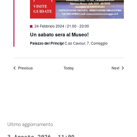
Featured
24 Febbraio 2024 / 21:00
-
23:00
Un sabato sera al Museo!
Palazzo dei Principi
C.so Cavour, 7, Correggio
Events
Events
Previous
Today
Next
Ultimo aggiornamento
3 Agosto 2026, 11:09