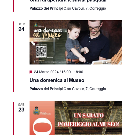
Palazzo dei Principi
C.so Cavour, 7, Correggio
DOM
24
Featured
24 Marzo 2024 / 16:00
-
18:00
Una domenica al Museo
Palazzo dei Principi
C.so Cavour, 7, Correggio
SAB
23