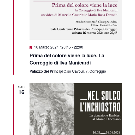
Featured
16 Marzo 2024 / 20:45
-
22:00
Prima del colore viene la luce. La
Correggio di Ilva Manicardi
Palazzo dei Principi
C.so Cavour, 7, Correggio
SAB
16