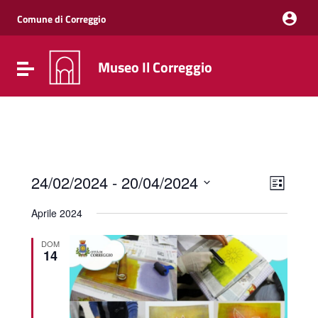
Vai ai contenuti
Vai al menu di navigazione
Comune di Correggio
Vai al footer
Museo Il Correggio
Attiva / disattiva la navigazione
Event
Views
24/02/2024
 - 
20/04/2024
List
Views
Naviga
Select
Navig
date.
Aprile 2024
DOM
14