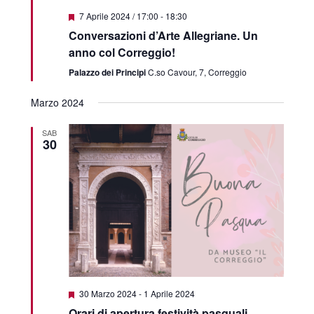
Featured
7 Aprile 2024 / 17:00
-
18:30
Conversazioni d’Arte Allegriane. Un
anno col Correggio!
Palazzo dei Principi
C.so Cavour, 7, Correggio
Marzo 2024
SAB
30
Featured
30 Marzo 2024
-
1 Aprile 2024
Orari di apertura festività pasquali