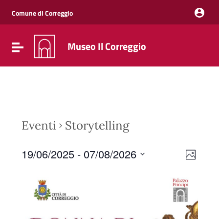
Vai ai contenuti
Vai al menu di navigazione
Comune di Correggio
Vai al footer
Museo Il Correggio
Attiva / disattiva la navigazione
Eventi
Storytelling
Event
Viste
19/06/2025
 - 
07/08/2026
Photo
Viste
Navig
Select
Navig
date.