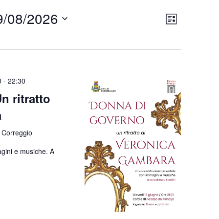
Views
Event
9/08/2026
List
Views
Navigati
Navigati
0
-
22:30
 ritratto
a
 Correggio
gini e musiche. A