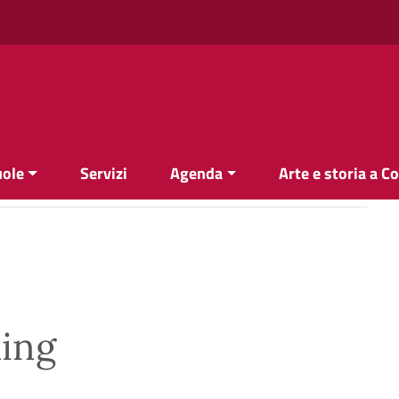
uole
Servizi
Agenda
Arte e storia a C
ling