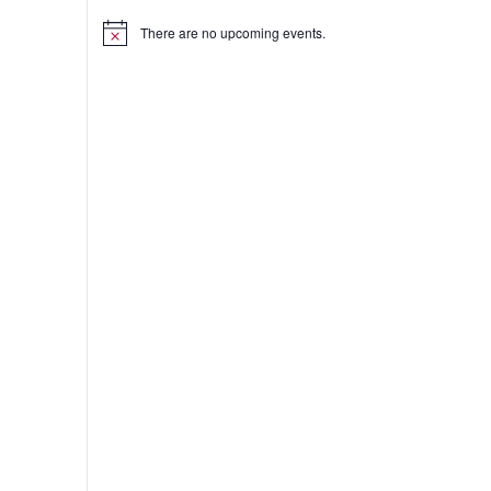
There are no upcoming events.
on
on